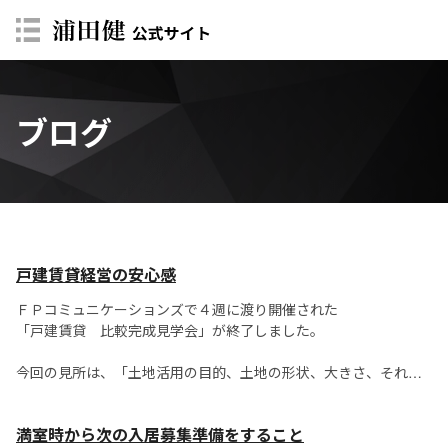
ブログ
戸建賃貸経営の安心感
ＦＰコミュニケーションズで４週に渡り開催された
「戸建賃貸 比較完成見学会」が終了しました。
今回の見所は、「土地活用の目的、土地の形状、大きさ、それぞ
れに違いがある中、
４現場に企画された戸建賃貸を比較できる！」というものです。
満室時から次の入居募集準備をすること