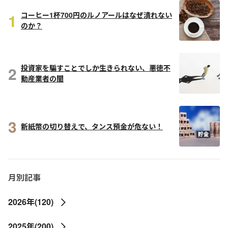
1
コーヒー1杯700円のルノアールはなぜ潰れない
のか？
2
投資家を騙すことでしか生きられない、悪徳不
動産業者の闇
3
新紙幣の切り替えで、タンス預金が危ない！
月別記事
2026年(120)
2025年(200)