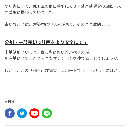
東日暮里では、約１９坪の敷地に建築...
つい先日まで、荒川区の東日暮里にて３Ｆ建戸建賃貸の企画・入
居募集に携わっていました。
幸いなことに、建築中に申込みがあり、そのまま成約。
竣工・引き渡し時には満室状態でスタートできることになりまし
分割・一部売却で計画をより安全に！？
た。
土地活用というと、真っ先に思い浮かべるのが、
今回はたまたま建築中に入居申込みが入ったのですが、
所有地にどでーんと大きなマンションを建てることでしょうか。
常にこ...
しかし、この「稼ぐ戸建賃貸」レポートでは、土地活用にはいろ
いろな選択肢があり、
そのメリット・デメリットを把握した上で最善の方法を選ぶべき
とお伝えしてきました。
...
SNS