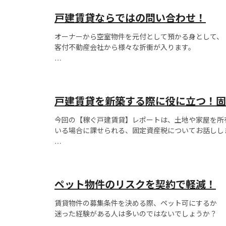
おかないと来年の繁忙期まで空室のまま、
戸建賃貸ならではの問い合わせ！
なんてことになりかねません。
オーナーから空室物件を元付として預かる身として、
満...
客付不動産会社から様々な折衝が入ります。
その中でも戸建賃貸は、図面に条件記載がないにも関
アパマンとは異なる折衝が多く入ります。
戸建賃貸を新築する際に役に立つ！固
例えば、
今回の【稼ぐ戸建賃貸】レポートは、土地や家屋を所
・ペットが複数頭、受け入れ可能か。
いる場合に課せられる、固定資産税についてお話しし
・大型犬...
固定資産税とは、毎年１月１日に土地や家屋といった
固定資産を所有している人に、市町村が課す税金です
ペット物件のリスクを契約で軽減！
（都市計画税も同様ですが、今回は省略します）
...
賃貸物件の募集条件を決める際、ペット可にするか
迷った経験がある人は多いのではないでしょうか？