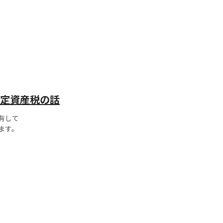
わらず、
定資産税の話
有して
ます。
。