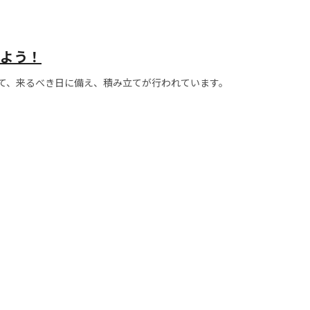
よう！
い。
て、来るべき日に備え、積み立てが行われています。
の場合、積み立てをしている人は少ないのではないでしょうか。