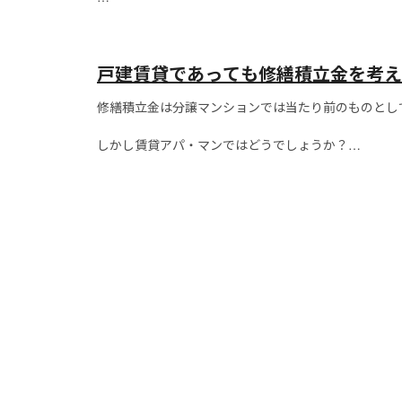
是非、チャレンジしてみてください！
戸建賃貸の特徴として正しいと思うものは【〇】、
戸建賃貸であっても修繕積立金を考え
間違っていると思うものは【×】としてお答えくださ
修繕積立金は分譲マンションでは当たり前のものとし
１．入居期...
しかし賃貸アパ・マンではどうでしょうか？
賃貸アパ・マンでは個人の判断に任されるため、多く
戸建賃貸においても...