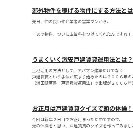
この計画地は最寄駅からも至近で、立地的には賃貸事
郊外物件を稼げる物件にする方法とは
するのに申し分ありませんが、土地の面積が狭小のため、
先日、仲の良い仲介業者の営業マンから、
「あの物件、ついに広告料をつけてくれたんですね！
と連絡がありました。
うまくいく激安戸建賃貸運用法とは？
それは、当社で専任募集している千葉市郊外にある戸
土地活用の方法として、アパマン建築だけでなく
この営業マンとは昔からの付き合いがあり、
戸建賃貸という手法が広まり始めたのは２００６年の
本音を正直に話してくれます。...
（浦田健著書「戸建賃貸運用法」の出版が２００６年
あれから１０年以上が経ち、新築戸建賃貸だけでなく
リフォームして貸す投資法が流行っています。...
お正月は戸建賃貸クイズで頭の体操！
今回は新年２日目でお正月まっただ中ですので、
頭の体操をと思い、戸建賃貸のクイズを作ってみまし