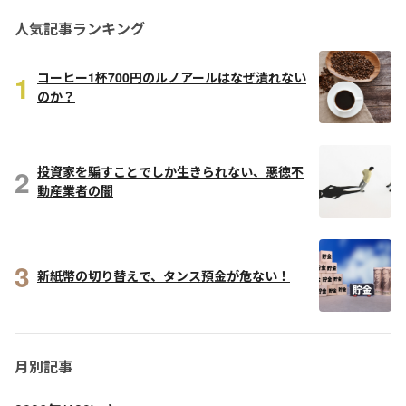
人気記事ランキング
1
コーヒー1杯700円のルノアールはなぜ潰れない
のか？
2
投資家を騙すことでしか生きられない、悪徳不
動産業者の闇
3
新紙幣の切り替えで、タンス預金が危ない！
月別記事