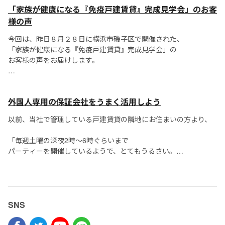
「せっかく苦労して入居を決めた部屋が、わずか1年で退去...
「家族が健康になる『免疫戸建賃貸』完成見学会」のお客
せんね。
様の声
この戸建賃貸では、“免疫住宅”と呼ばれる技術を使いました。
今回は、昨日８月２８日に横浜市磯子区で開催された、
「家族が健康になる『免疫戸建賃貸』完成見学会」の
...
お客様の声をお届けします。
台風が近づいている影響でいつ雨が降っても
おかしくない天候でしたが、首都圏以外にも福島県や
外国人専用の保証会社をうまく活用しよう
静岡県、福岡県など、遠方から熱心な方に...
以前、当社で管理している戸建賃貸の隣地にお住まいの方より、
「毎週土曜の深夜2時〜6時ぐらいまで
パーティーを開催しているようで、とてもうるさい。
室内だけでなく外でも大声で話している。」
というクレームが入りました。
SNS
この物件は外国人の方が入居しており...