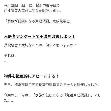
しかし、有名人ならではの悩みというべきか、招かれざる人も訪
今月28日（日）に、横浜市磯子区で
れるようです。
戸建賃貸の完成見学会を開催します。
「家族が健康になる戸建賃貸」完成見学会
今回の企画コンセプトは、
入居者アンケートで不満を改善しよう！
「家族が健康になる戸建賃貸」です！
賃貸経営で大切なことは、何だと思いますか？
いきなり...
それは、
「入居者にいかに長く入居してもらうか」
物件を徹底的にアピールする！
です。
先日、横浜市磯子区で新築戸建賃貸の見学会を開催しました。
もちろん、空室期間を短くし、
機会損失を少なくすることは重要です。
今回のテーマは、「家族が健康になる『免疫戸建賃貸』」でし
た。
しかし、
なぜ「家に住んで健康になるの？」と疑問を持たれたかもしれま