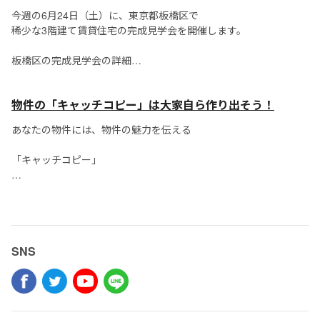
法、情報公開、不動産会社への訪問営業、リノベーション等、多
今週の6月24日（土）に、東京都板橋区で
くのノウハウで溢れかえっ...
稀少な3階建て賃貸住宅の完成見学会を開催します。
板橋区の完成見学会の詳細
今回の企画のコンセプトは、家族が健康になる
物件の「キャッ​チコピー」は大家自ら作り出そう！
「美モダン3階建て賃貸住宅」で...
あなたの物件には、物件の魅力を伝える
「キャッチコピー」
はありますか？
例えば、
・ 駅から徒歩3分！通勤通学もラックラク♪
SNS
・ オートロック付の安心安全RCマンション
・ 庭付き戸建賃貸！ガーデニングをお楽しみ下さい
な...