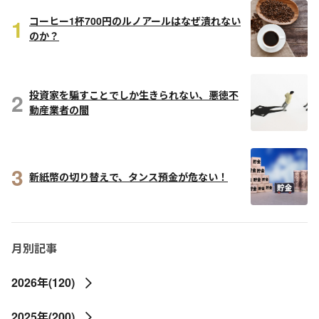
1
コーヒー1杯700円のルノアールはなぜ潰れない
のか？
2
投資家を騙すことでしか生きられない、悪徳不
動産業者の闇
3
新紙幣の切り替えで、タンス預金が危ない！
月別記事
2026年(120)
2025年(200)