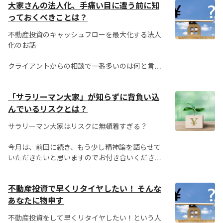
大家さんの法人化、手痛い目に遭う前に知
成り立っています。今後市場に何が求められるの
か？ 市場を調査し、時には求められるものを感じ
っておくべきことは？
とって、商品やサービスを提供していく・・・こ
不動産投資のキャッシュフローを最大化する法人
れがマーケテ...
化のお話
クライアントからの相談で一番多いのは何と言っ
ても空室対策。二番目に多いのは税金対策です。
中でも法人化については多くの方が関心を持って
「サラリーマン大家」が知らずに背負い込
います。
んでいるリスクとは？
10年前は、大家さんの法人化について詳しい本は
サラリーマン大家はリスクに無頓着すぎる？
ほとんどありませんでしたが、今はど...
今月は、前回に続き、もう少し精神論を語らせて
いただきたいと思いますのでお付き合いくださ
い。
不動産投資で早くリタイヤしたい！ そんな
ある会員Aさんから、このようなご質問をいただ
きました。不動産投資の真髄を知った人だけが感
あなたに物申す
じる...
不動産投資をして早くリタイヤしたい！という人