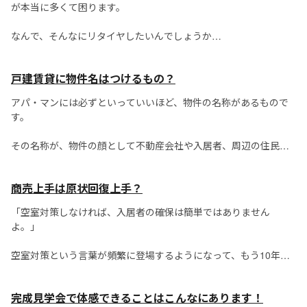
が本当に多くて困ります。
なんで、そんなにリタイヤしたいんでしょうか。
苦労せず、お金を手に入れて、会社をやめて、毎
日好きなことだけして暮らす人の社会的存在価値
戸建賃貸に物件名はつけるもの？
って、いったい何なんでしょうか？ 人生でも、ス
ゴロクでも、スタートしていきなり「100...
アパ・マンには必ずといっていいほど、物件の名称があるもので
す。
その名称が、物件の顔として不動産会社や入居者、周辺の住民に
認識されていきます。
商売上手は原状回復上手？
印象に残る名前や、物件と名称のイメージがマッチしていると、
認知度も高まり、不動産営業担当者に覚えてもらいやすくなりま
「空室対策しなければ、入居者の確保は簡単ではありません
す。
よ。」
...
空室対策という言葉が頻繁に登場するようになって、もう10年以
上も経ちました。
完成見学会で体感できることはこんなにあります！
空室対策として、募集図面、周辺地図、POP、物件写真撮影方