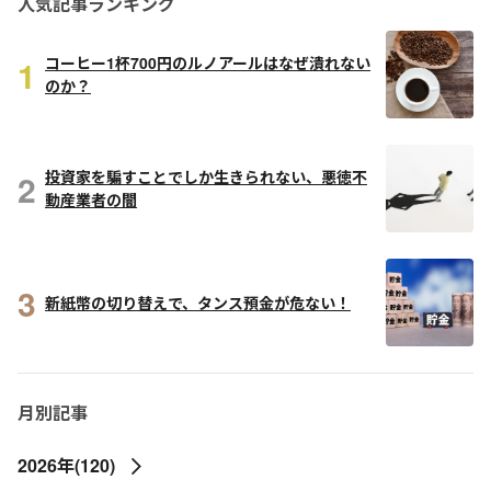
人気記事ランキング
1
コーヒー1杯700円のルノアールはなぜ潰れない
のか？
2
投資家を騙すことでしか生きられない、悪徳不
動産業者の闇
3
新紙幣の切り替えで、タンス預金が危ない！
月別記事
2026年(120)