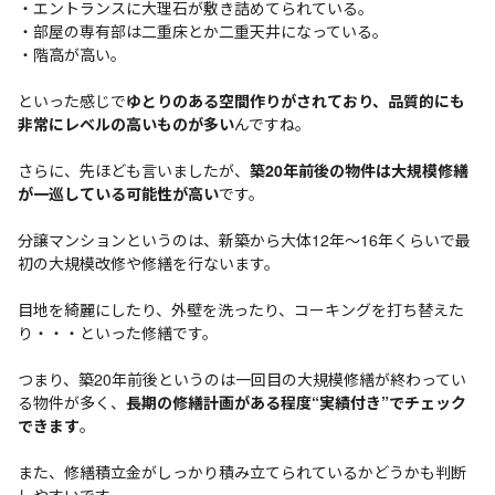
・エントランスに大理石が敷き詰めてられている。
・部屋の専有部は二重床とか二重天井になっている。
・階高が高い。
といった感じで
ゆとりのある空間作りがされており、品質的にも
非常にレベルの高いものが多い
んですね。
さらに、先ほども言いましたが、
築20年前後の物件は大規模修繕
が一巡している可能性が高い
です。
分譲マンションというのは、新築から大体12年～16年くらいで最
初の大規模改修や修繕を行ないます。
目地を綺麗にしたり、外壁を洗ったり、コーキングを打ち替えた
り・・・といった修繕です。
つまり、築20年前後というのは一回目の大規模修繕が終わってい
る物件が多く、
長期の修繕計画がある程度“実績付き”でチェック
できます
。
また、修繕積立金がしっかり積み立てられているかどうかも判断