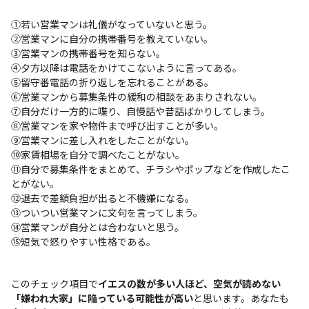
①若い営業マンは礼儀がなっていないと思う。
②営業マンに自分の携帯番号を教えていない。
③営業マンの携帯番号を知らない。
④夕方以降は電話をかけてこないように言ってある。
⑤留守番電話の折り返しを忘れることがある。
⑥営業マンから募集条件の緩和の相談をあまりされない。
⑦自分だけ一方的に喋り、自慢話や昔話ばかりしてしまう。
⑧営業マンを家や物件まで呼び出すことが多い。
⑨営業マンに差し入れをしたことがない。
⑩家賃相場を自分で調べたことがない。
⑪自分で募集条件をまとめて、チラシやポップなどを作成したこ
とがない。
⑫退去で差額負担が出ると不機嫌になる。
⑬ついつい営業マンに文句を言ってしまう。
⑭営業マンが自分とは合わないと思う。
⑮短気で怒りやすい性格である。
このチェック項目で
イエスの数が多い人ほど、空気が読めない
「嫌われ大家」に陥っている可能性が高い
と思います。あなたも