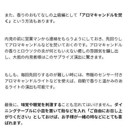
また、香りのおもてなしの上級編として
「アロマキャンドルを焚
く」
という方法もあります。
内見の前に営業マンから連絡をもらうようにしておき、先回りし
てアロマキャンドルなどを焚いておくのです。アロマキャンドル
の香りとロウソクの炎が何ともいえない癒しの雰囲気を醸し出
し、大抵の内見者様はこのサプライズ演出に驚きます。
もしも、毎回先回りするのが難しい時には、市販のセンサー付き
アロマキャンドルライトなどを使えば、自動で香りと温かみのあ
るライトの演出も可能です。
最後に、
味覚や聴覚を刺激する
ことも忘れてはいけません。
ダイ
ニングテーブルに小皿を置いて飴などを入れ「ご自由にお召し上
がりください」としておけば、お子様が一緒の時などにとても喜
ばれます
。