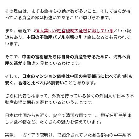
その理由は、まずお金持ちの絶対数が多いこと、そして彼らが持
っている資産の額は桁違いであることが挙げられます。
また、最近では
恒大集団が経営破綻の危機に瀕している
という報
道もあり、
中国の不動産バブル崩壊
の引き金になるとも言われて
います。
そこで、
中国の富裕層たちは自身の資産を守るために、海外へ資
産を逃がす動き
を見せているわけです。
そして、
日本のマンション価格は中国の主要都市に比べて約4割も
安く、香港と比べれば6割安い
こともあります。
さらに円安も相まって、外貨を持っている多くの外国人が日本の不
動産市場に関心を寄せているということです。
日本は中国からも近く、安全で清潔な国ですし、観光名所や美味
しい食べ物など、たくさんの魅力を備えています。
実際、「ガイアの夜明け」で紹介されていたある都内の中華系不