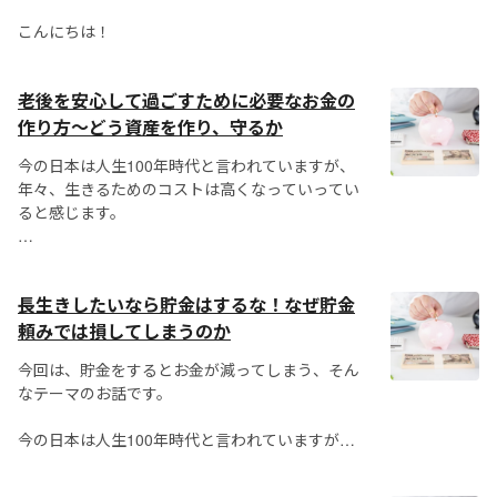
こんにちは！
老後を安心して過ごすために必要なお金の
作り方〜どう資産を作り、守るか
今の日本は人生100年時代と言われていますが、
年々、生きるためのコストは高くなっていってい
ると感じます。
長生きをすればするほど生きるために必要なお金
は多くなるものの、恐らく今の中年層は支払った
長生きしたいなら貯金はするな！なぜ貯金
分の半分程度の年金しか受け取ることができない
でしょう。
頼みでは損してしまうのか
なぜなら、年金の受け取り開...
今回は、貯金をするとお金が減ってしまう、そん
なテーマのお話です。
今の日本は人生100年時代と言われていますが、
長生きをすればするほど、生きるために必要なお
金は多くなっていきます。