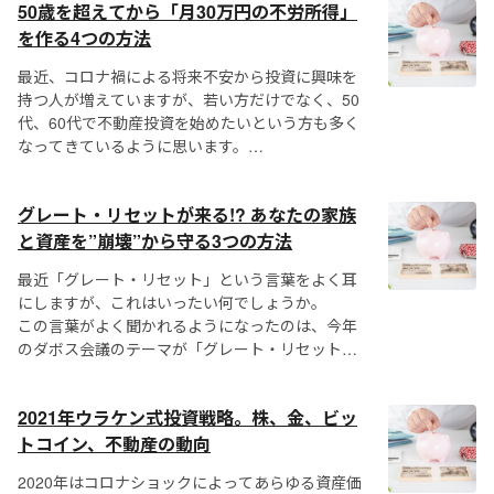
50歳を超えてから「月30万円の不労所得」
一方でデスクワークの大半はAIに取って代わられ
を作る4つの方法
ると言われていますし、年を取れば肉体労働もで
最近、コロナ禍による将来不安から投資に興味を
きな...
持つ人が増えていますが、若い方だけでなく、50
代、60代で不動産投資を始めたいという方も多く
なってきているように思います。
前回の記事『50代、60代が「絶対にやってはいけ
ない」不動産投資...
グレート・リセットが来る!? あなたの家族
と資産を”崩壊”から守る3つの方法
最近「グレート・リセット」という言葉をよく耳
にしますが、これはいったい何でしょうか。
この言葉がよく聞かれるようになったのは、今年
のダボス会議のテーマが「グレート・リセット」
になったからでしょう。
グレート・リセットを一言で言うと、戦後長く続
2021年ウラケン式投資戦略。株、金、ビッ
いてきた社会経済システムや金融シ...
トコイン、不動産の動向
2020年はコロナショックによってあらゆる資産価