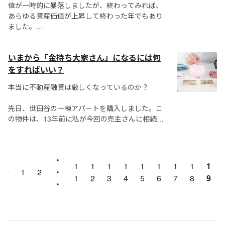
値が一時的に暴落しましたが、終わってみれば、
あらゆる資産価値が上昇して終わった年でもあり
ました。
そして新たな年を迎えた2021年、世界的に未曾有
いまから「金持ち大家さん」になるには何
の金融緩和が続き、実体経済を伴わない株価上昇
が続く中で、一体どんな年になるのでしょう
をすればいい？
か？...
本当に不動産融資は厳しくなっているのか？
先日、世田谷の一棟アパートを購入しました。こ
の物件は、13年前に私が今回の売主さんに相続対
策としてコンサルティングをし、企画した物件で
すので深いご縁を感じています。
・
今回の購入代金は、某地方銀行からフルローンで
1
1
1
1
1
1
1
1
1
0％台の金利で融資を受け...
1
2
・
1
2
3
4
5
6
7
8
9
・