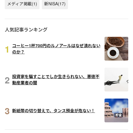
メディア掲載
(1)
新NISA
(17)
人気記事ランキング
1
コーヒー1杯700円のルノアールはなぜ潰れない
のか？
2
投資家を騙すことでしか生きられない、悪徳不
動産業者の闇
3
新紙幣の切り替えで、タンス預金が危ない！