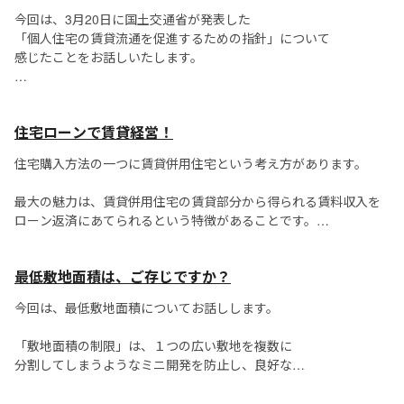
サッシの防火認定問題による価格高騰、職人...
今回は、3月20日に国土交通省が発表した
「個人住宅の賃貸流通を促進するための指針」について
感じたことをお話しいたします。
カスタマイズ賃貸、というキーワードが広まってきている賃貸業
界ですが、
住宅ローンで賃貸経営！
国交省がその動きを後押ししてくれるかもしれません。
住宅購入方法の一つに賃貸併用住宅という考え方があります。
国土交通省は...
最大の魅力は、賃貸併用住宅の賃貸部分から得られる賃料収入を
ローン返済にあてられるという特徴があることです。
これまでの常識ではローンを組んだら、
最低敷地面積は、ご存じですか？
契約者が毎月一定額を返済し続けなければなりませんでした。
今回は、最低敷地面積についてお話しします。
「敷地面積の制限」は、１つの広い敷地を複数に
分割してしまうようなミニ開発を防止し、良好な
住環境を保存するために設けられた制度です。