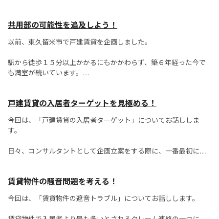
しばしば問題になることがあります。
共用部の可能性を追及しよう！
例えば、「お宅のアパートの住人、全然ゴミ捨てのルールを守ら
ないよ。ちゃんと注意してね。」
以前、東久留米市で戸建賃貸を企画しました。
駅から徒歩１５分以上かかるにもかかわらず、築６年経った今で
も満室が続いています。
この物件の特徴は、戸建賃貸であっても、共用部分に特色を持た
戸建賃貸の入居者ターゲットを見極める！
せたことでした。
今回は、「戸建賃貸の入居者ターゲット」についてお話ししま
庭付き、畑付き、コミュニティスペースのある戸建賃貸です。
す。
日々、コンサルタントとして企画立案をする際に、一番最初にす
ることは市場調査です。
賃貸物件の騒音問題を考える！
これは具体的な土地が分かれば色々な媒体を利用したり、
周辺の不動産業者を訪問して市場を調べます。
今回は、「賃貸物件の遮音トラブル」についてお話しします。
そ...
賃貸物件で入居者より最も多いとされるクレーム連絡の一つに、