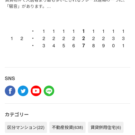
「騒音」があります。
この騒音問題について、果たして決定的な解決策はあるのでしょ
うか？
・
1
1
1
1
1
1
1
1
1
残念ながら、決定的な解決策はないと言わざるを得...
1
2
・
2
2
2
2
2
2
2
3
3
・
3
4
5
6
7
8
9
0
1
SNS
カテゴリー
区分マンション
(22)
不動産投資
(638)
賃貸併用住宅
(6)