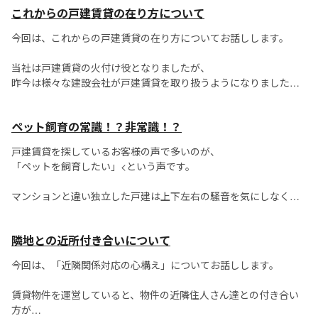
これからの戸建賃貸の在り方について
都市計画で「敷地面積の制限」が規定された場合、
その都市計画が定められた区域内...
今回は、これからの戸建賃貸の在り方についてお話しします。
当社は戸建賃貸の火付け役となりましたが、
昨今は様々な建設会社が戸建賃貸を取り扱うようになりました。
また地域に関しても、ほぼ全国規模にまで、広がりをみせていま
ペット飼育の常識！？非常識！？
す。
戸建賃貸を探しているお客様の声で多いのが、
今後の戸建賃貸は、どうなっていくでしょ...
「ペットを飼育したい」<という声です。
マンションと違い独立した戸建は上下左右の騒音を気にしなくて
良いので、
ペットを飼育するのに適した建物というイメージがあるようで
隣地との近所付き合いについて
す。
今回は、「近隣関係対応の心構え」についてお話しします。
しかし賃借をするオーナー側には...
賃貸物件を運営していると、物件の近隣住人さん達との付き合い
方が