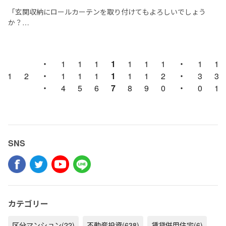
もちろ...
「玄関収納にロールカーテンを取り付けてもよろしいでしょう
か？
でもその場合、壁に穴をあけなくてはいけません・・・」
・
1
1
1
1
1
1
1
・
1
1
と問い合わせを受けました。
1
2
・
1
1
1
1
1
1
2
・
3
3
このお部屋、玄関収納に扉がありません。
・
4
5
6
7
8
9
0
・
0
1
私の勝手な好みで、ス...
SNS
カテゴリー
区分マンション
(22)
不動産投資
(638)
賃貸併用住宅
(6)