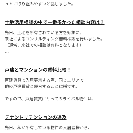
ｎｂに取り組みやすいと話しました。
...
戸建賃貸は独立していることから、アパマンと比べ騒音、
土地活用相談の中で一番多かった相談内容は？
生活トラブルが少ない、といった特性があるからです。
先日、土地を所有されている方を対象に、
当社のグループ会社が管理する戸建賃貸...
来社によるコンサルティング無料相談を行いました。
（通常、来社での相談は有料となります）
その中で一番多かった相談内容は【相続】に関すること！
戸建とマンションの賃料比較！
・ 1次相続は終わったが、これから2次相続に向けてすべき対策
戸建賃貸で入居募集する際、同じエリアで
は？
他の戸建賃貸と競合することは稀です。
...
ですので、戸建賃貸にとってのライバル物件は、
必然的に同じ広さのマンションになります。
テナントリテンションの追及
このとき、
先日、私が所有している物件の入居者様から、
「戸建賃貸は建物が独立していて、さらに上下階を使えるので、