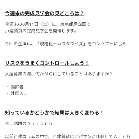
ります。
今週末の完成見学会の見どころは？
一般的に、プロパンガスは、都市ガスと比べ利用料金が割高とな
るため、
今週末の6月11日（土）に、東京都足立区で
部屋を借りる人には不人気と言われています。
戸建賃貸の完成見学会を開催します。
しかし、メリット...
今回の企画は、「規格化＋カスタマイズ」をコンセプトにした、
『シンプルイズベスト』の戸建賃貸です！
リスクをうまくコントロールしよう！
当社のカタログでご案内している規格の建物を、
土地に合わせてカスタマイズしていま...
入居募集の際、何かＮＧにしていることはありますか？
・ 高齢者
・ 外国人
・ ペット
・ ルームシェア
知っているかどうかで結果は大きく変わる！
など、何かしらＮＧにされている物件は多いです。
今、話題のＡｉｒｂｎｂ。
他物件がＮＧにしている対象者を許容することで、
以前戸建コラムの中で、戸建賃貸はアパマンと比較してＡｉｒｂ
入居募集は一気に有利になります。