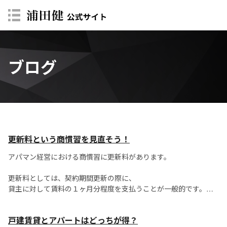
ブログ
更新料という商慣習を見直そう！
アパマン経営における商慣習に更新料があります。
更新料としては、契約期間更新の際に、
貸主に対して賃料の１ヶ月分程度を支払うことが一般的です。
先日、リクルート住まいカンパニーが更新料についての調査を発
戸建賃貸とアパートはどっちが得？
表しました。