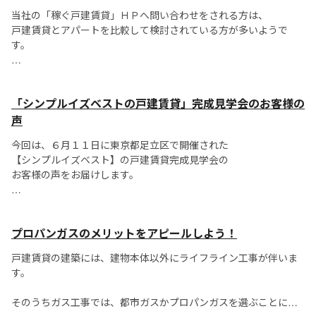
当社の「稼ぐ戸建賃貸」ＨＰへ問い合わせをされる方は、
その調査によると、首都圏では２００９年更新料...
戸建賃貸とアパートを比較して検討されている方が多いようで
す。
「実際にどっちが得？」という疑問を抱いている方も
多いと思いますので、比較して検証してみます。
「シンプルイズベストの戸建賃貸」完成見学会のお客様の
場所は東京都Ｓ区で人気のあるエリア。
声
今回は、６月１１日に東京都足立区で開催された
敷地...
【シンプルイズベスト】の戸建賃貸完成見学会の
お客様の声をお届けします。
当日は、足立区周辺の方々はもちろん、北海道、山梨県、石川
県、
プロパンガスのメリットをアピールしよう！
長野県などの遠方からも、熱心な方々にご参加頂きました。
戸建賃貸の建築には、建物本体以外にライフライン工事が伴いま
また、室内の一室を利...
す。
そのうちガス工事では、都市ガスかプロパンガスを選ぶことにな