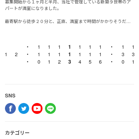
募集開始から１ヶ月と半月、当社で管理している新築９世帯のア
1位 インターネット無料（1位）
パートが満室になりました。
2位 エントランスのオートロック（2位）
3位 浴室換気乾燥機（3位）
最寄駅から徒歩２０分と、正直、満室まで時間がかかりそうだな
4位 ウォークイン...
と感じていた物件です。
募集開始から行った活動は以下の通り。
・
1
1
1
1
1
1
1
・
1
1
1
・ 物件情報拡散の徹底
2
・
1
1
1
1
1
1
1
・
3
3
・
0
1
2
3
4
5
6
・
0
1
・ 地域範囲を広げた募集営業
SNS
カテゴリー