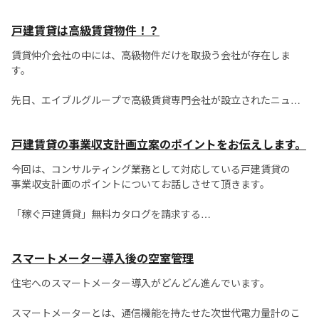
今回、アパートの1室をAirbnbで運用するために、
外国人を意識したフルリノベーションを行いました。
戸建賃貸は高級賃貸物件！？
これま...
賃貸仲介会社の中には、高級物件だけを取扱う会社が存在しま
す。
先日、エイブルグループで高級賃貸専門会社が設立されたニュー
スは記憶に新しいところです。
戸建賃貸の事業収支計画立案のポイントをお伝えします。
高級賃貸と一口にいっても、いくらからが高級と言われる賃料な
のか、立地は加味されるのか、などの定義はなく、会社それぞれ
今回は、コンサルティング業務として対応している戸建賃貸の
の判断とな...
事業収支計画のポイントについてお話しさせて頂きます。
「稼ぐ戸建賃貸」無料カタログを請求する
コンサルティング業務では、法的な調査や現地...
スマートメーター導入後の空室管理
住宅へのスマートメーター導入がどんどん進んでいます。
スマートメーターとは、通信機能を持たせた次世代電力量計のこ