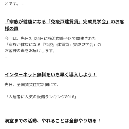
とです。
遠隔操作ができるので、容易にアンペア数を変更したり、停電し
「家族が健康になる『免疫戸建賃貸』完成見学会」のお客
ても復旧がスムーズになるという利点があります。
様の声
一見、便利そうに見えるスマートメーター...
今回は、先日2月25日に横浜市磯子区で開催された
「家族が健康になる『免疫戸建賃貸』完成見学会」の
お客様の声をお届けします。
当日は冬の晴れ間で、少し暖かい天候でした。
インターネット無料をいち早く導入しよう！
花粉症の方には辛い状況でしたが、当社スタッフは
室内に入ると花粉症の症状が治まるという
先日、全国賃貸住宅新聞にて、
「入居者に人気の設備ランキング2016」
が発表されました。
満室までの活動、やれることは全部やり切る！
【単身者向け物件】