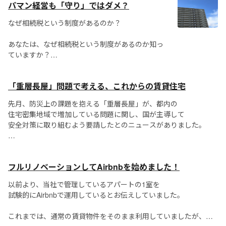
や生活保護受給者の割合が多いようです。
パマン経営も「守り」ではダメ？
なぜ相続税という制度があるのか？
...
あなたは、なぜ相続税という制度があるのか知っ
ていますか？
相続税の性格は「富の再分配」です。かたよった
「重層長屋」問題で考える、これからの賃貸住宅
富によって格差社会ができてしまったため、その
富を利用して社会還元をはからない人は、その富
先月、防災上の課題を抱える「重層長屋」が、都内の
を全員に再分配しよう、という機能があるので
住宅密集地域で増加している問題に関し、国が主導して
す。...
安全対策に取り組むよう要請したとのニュースがありました。
石井国交相は「要請を踏まえ、重層長屋の実態把握と
安全対策を議論する検討会を立ち上げる」と明言しています。
フルリノベーションしてAirbnbを始めました！
以前より、当社で管理しているアパートの1室を
試験的にAirbnbで運用しているとお伝えしていました。
これまでは、通常の賃貸物件をそのまま利用していましたが、