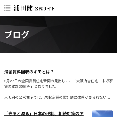
ブログ
滞納賃料回収のキモとは？
2月27日の全国賃貸住宅新聞の見出しに、「大阪府営住宅 未収家
賃の累計30億円」とありました。
大阪府の公営住宅では、未収家賃の累計額に改善が見られない状
況ということです。
「守ると減る」日本の税制、相続対策のア
一般的に、公営住宅は所得の低い人を対象とし、入居者に高齢者