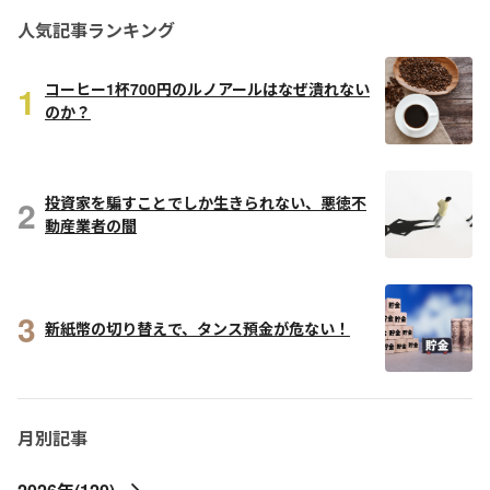
人気記事ランキング
1
コーヒー1杯700円のルノアールはなぜ潰れない
のか？
2
投資家を騙すことでしか生きられない、悪徳不
動産業者の闇
3
新紙幣の切り替えで、タンス預金が危ない！
月別記事