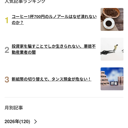
人気記事ランキング
1
コーヒー1杯700円のルノアールはなぜ潰れない
のか？
2
投資家を騙すことでしか生きられない、悪徳不
動産業者の闇
3
新紙幣の切り替えで、タンス預金が危ない！
月別記事
2026年(120)