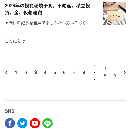
2026年の投資環境予測。不動産、積立投
資、金、仮想通貨
▼今日の記事を音声で楽しみたい方はこちら
こんにちは！
・
1
1
1
2
3
4
5
6
7
8
・
8
9
・
SNS