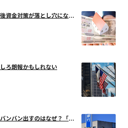
後資金対策が落とし穴にな
しろ朗報かもしれない
バンバン出すのはなぜ？「融
い！