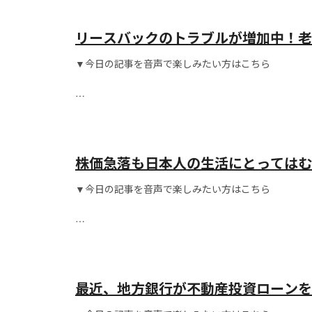
リースバックのトラブルが増加中！老
る？
▼今日の記事を音声で楽しみたい方はこちら
こんにちは！
株価急落も日本人の生活にとってはむ
▼今日の記事を音声で楽しみたい方はこちら
こんにちは！
最近、地方銀行が不動産投資ローンを
資が出る物件＝いい物件」とは限らな